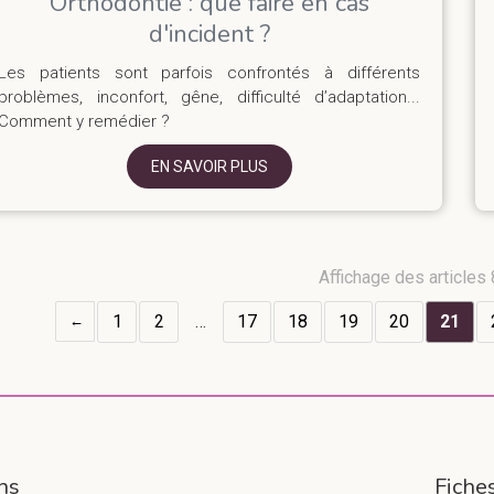
Orthodontie : que faire en cas
d'incident ?
Les patients sont parfois confrontés à différents
problèmes, inconfort, gêne, difficulté d’adaptation...
Comment y remédier ?
EN SAVOIR PLUS
Affichage des articles
1
2
…
17
18
19
20
21
ns
Fiche