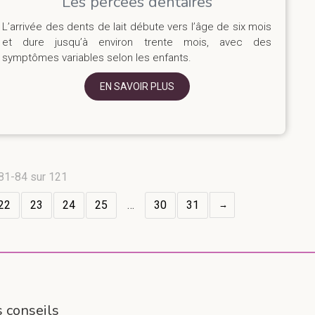
Les percées dentaires
L’arrivée des dents de lait débute vers l’âge de six mois
et dure jusqu’à environ trente mois, avec des
symptômes variables selon les enfants.
EN SAVOIR PLUS
 81-84 sur 121
22
23
24
25
…
30
31
s conseils